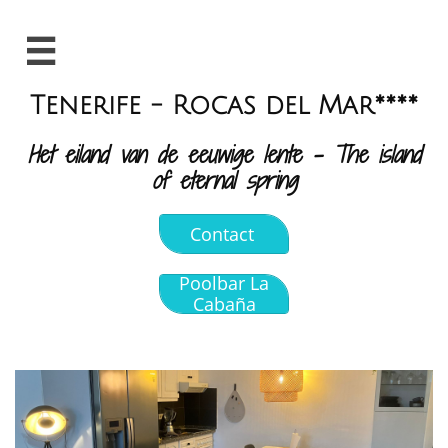

Tenerife - Rocas del Mar****
Het eiland van de eeuwige lente - The island
of eternal spring
Contact
Poolbar La
Cabaña